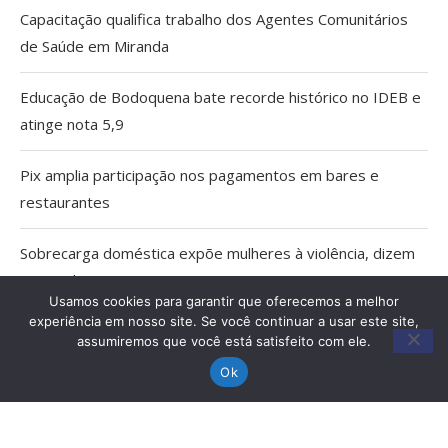
Capacitação qualifica trabalho dos Agentes Comunitários
de Saúde em Miranda
Educação de Bodoquena bate recorde histórico no IDEB e
atinge nota 5,9
Pix amplia participação nos pagamentos em bares e
restaurantes
Sobrecarga doméstica expõe mulheres à violência, dizem
especialistas
Usamos cookies para garantir que oferecemos a melhor
experiência em nosso site. Se você continuar a usar este site,
MPMS cria unidade para atuar em crimes ambientais e
assumiremos que você está satisfeito com ele.
conflitos fundiários no Pantanal
Ok