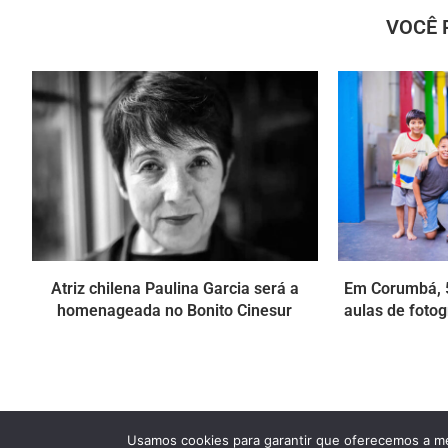
VOCÊ 
Atriz chilena Paulina Garcia será a
Em Corumbá, 5
homenageada no Bonito Cinesur
aulas de fotog
Usamos cookies para garantir que oferecemos a mel