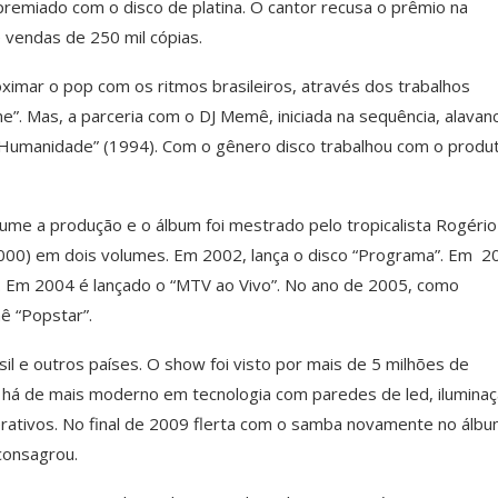
 premiado com o disco de platina. O cantor recusa o prêmio na
e vendas de 250 mil cópias.
ximar o pop com os ritmos brasileiros, através dos trabalhos
e”. Mas, a parceria com o DJ Memê, iniciada na sequência, alavan
Humanidade” (1994). Com o gênero disco trabalhou com o produ
ssume a produção e o álbum foi mestrado pelo tropicalista Rogério
 2000) em dois volumes. Em 2002, lança o disco “Programa”. Em 
. Em 2004 é lançado o “MTV ao Vivo”. No ano de 2005, como
ê “Popstar”.
il e outros países. O show foi visto por mais de 5 milhões de
 há de mais moderno em tecnologia com paredes de led, iluminaç
erativos. No final de 2009 flerta com o samba novamente no álb
 consagrou.