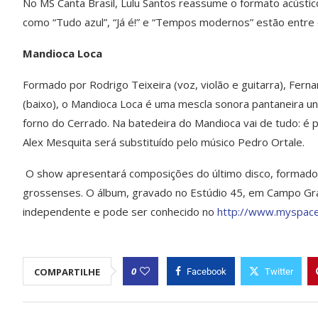
No MS Canta Brasil, Lulu Santos reassume o formato acústic
como “Tudo azul”, “Já é!” e “Tempos modernos” estão entre
Mandioca Loca
Formado por Rodrigo Teixeira (voz, violão e guitarra), Ferna
(baixo), o Mandioca Loca é uma mescla sonora pantaneira un
forno do Cerrado. Na batedeira do Mandioca vai de tudo: é p
Alex Mesquita será substituído pelo músico Pedro Ortale.
O show apresentará composições do último disco, formado 
grossenses. O álbum, gravado no Estúdio 45, em Campo Gran
independente e pode ser conhecido no
http://www.myspace
0
COMPARTILHE
Facebook
Twitter