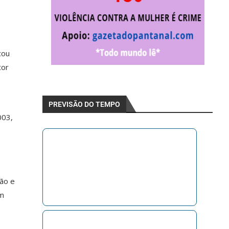
cou
tor
PREVISÃO DO TEMPO
2003,
ão e
um