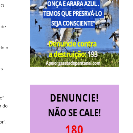
 O
 de
do o
ós
e”
o do
r”.