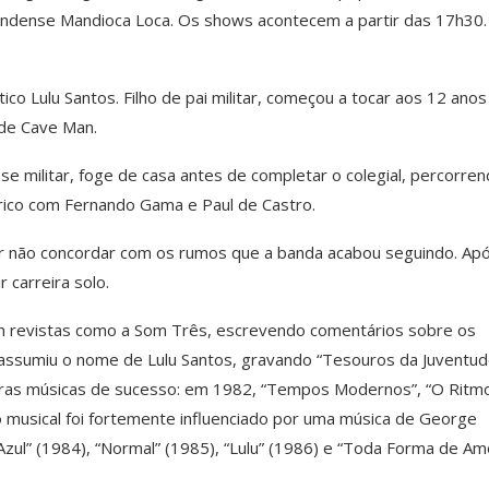
andense Mandioca Loca. Os shows acontecem a partir das 17h30.
co Lulu Santos. Filho de pai militar, começou a tocar aos 12 anos
 de Cave Man.
e militar, foge de casa antes de completar o colegial, percorren
trico com Fernando Gama e Paul de Castro.
or não concordar com os rumos que a banda acabou seguindo. Ap
r carreira solo.
 em revistas como a Som Três, escrevendo comentários sobre os
assumiu o nome de Lulu Santos, gravando “Tesouros da Juventud
utras músicas de sucesso: em 1982, “Tempos Modernos”, “O Ritm
 musical foi fortemente influenciado por uma música de George
ul” (1984), “Normal” (1985), “Lulu” (1986) e “Toda Forma de Amo