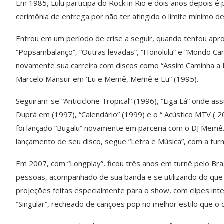
Em 1985, Lulu participa do Rock in Rio e dois anos depois é
cerimônia de entrega por não ter atingido o limite mínimo d
Entrou em um período de crise a seguir, quando tentou apro
“Popsambalanço”, “Outras levadas”, “Honolulu” e “Mondo Can
novamente sua carreira com discos como “Assim Caminha a 
Marcelo Mansur em ‘Eu e Memê, Memê e Eu” (1995).
Seguiram-se “Anticiclone Tropical” (1996), “Liga Lá” onde a
Duprá em (1997), “Calendário” (1999) e o “ Acústico MTV (
foi lançado “Bugalu” novamente em parceria com o DJ Memê
lançamento de seu disco, segue “Letra e Música”, com a turn
Em 2007, com “Longplay”, ficou três anos em turnê pelo Bras
pessoas, acompanhado de sua banda e se utilizando do que
projeções feitas especialmente para o show, com clipes int
“Singular”, recheado de canções pop no melhor estilo que o