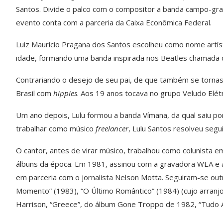
Santos. Divide o palco com o compositor a banda campo-gr
evento conta com a parceria da Caixa Econômica Federal.
Luiz Maurício Pragana dos Santos escolheu como nome artísti
idade, formando uma banda inspirada nos Beatles chamada
Contrariando o desejo de seu pai, de que também se tornass
Brasil com
hippies
. Aos 19 anos tocava no grupo Veludo Elé
Um ano depois, Lulu formou a banda Vímana, da qual saiu p
trabalhar como músico
freelancer
, Lulu Santos resolveu segui
O cantor, antes de virar músico, trabalhou como colunista
álbuns da época. Em 1981, assinou com a gravadora WEA e 
em parceria com o jornalista Nelson Motta. Seguiram-se o
Momento” (1983), “O Último Romântico” (1984) (cujo arranjo
Harrison, “Greece”, do álbum Gone Troppo de 1982, “Tudo Az