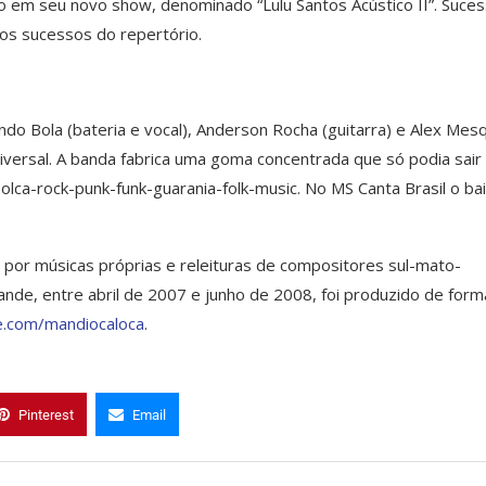
o em seu novo show, denominado “Lulu Santos Acústico II”. Suce
 os sucessos do repertório.
ndo Bola (bateria e vocal), Anderson Rocha (guitarra) e Alex Mesq
iversal. A banda fabrica uma goma concentrada que só podia sair
olca-rock-punk-funk-guarania-folk-music. No MS Canta Brasil o bai
por músicas próprias e releituras de compositores sul-mato-
de, entre abril de 2007 e junho de 2008, foi produzido de form
.com/mandiocaloca
.
Pinterest
Email