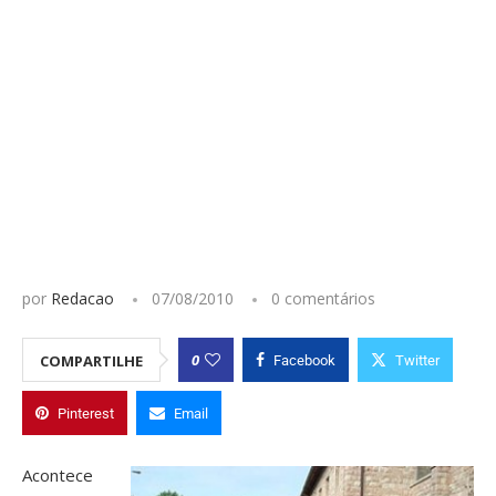
por
Redacao
07/08/2010
0 comentários
0
COMPARTILHE
Facebook
Twitter
Pinterest
Email
Acontece