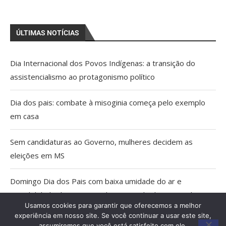
ÚLTIMAS NOTÍCIAS
Dia Internacional dos Povos Indígenas: a transição do
assistencialismo ao protagonismo político
Dia dos pais: combate à misoginia começa pelo exemplo
em casa
Sem candidaturas ao Governo, mulheres decidem as
eleições em MS
Domingo Dia dos Pais com baixa umidade do ar e
possibilidade de tempestade no Estado do Pantanal
Usamos cookies para garantir que oferecemos a melhor
experiência em nosso site. Se você continuar a usar este site,
Agosto Lilás: Caminhada e palestras em Miranda marcam
assumiremos que você está satisfeito com ele.