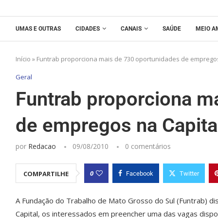
UMAS E OUTRAS
CIDADES
CANAIS
SAÚDE
MEIO A
Início
»
Funtrab proporciona mais de 730 oportunidades de empregos
Geral
Funtrab proporciona m
de empregos na Capita
por
Redacao
09/08/2010
0 comentários
0
COMPARTILHE
Facebook
Twitter
A Fundação do Trabalho de Mato Grosso do Sul (Funtrab) di
Capital, os interessados em preencher uma das vagas dispo