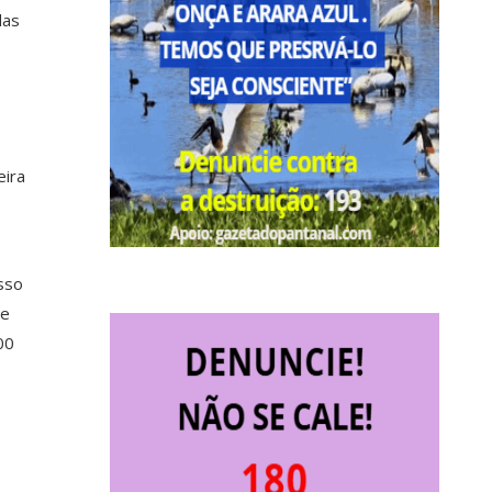
das
eira
e
sso
de
00