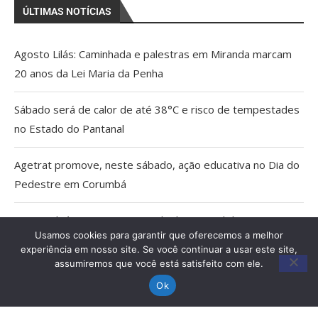
ÚLTIMAS NOTÍCIAS
Agosto Lilás: Caminhada e palestras em Miranda marcam
20 anos da Lei Maria da Penha
Sábado será de calor de até 38°C e risco de tempestades
no Estado do Pantanal
Agetrat promove, neste sábado, ação educativa no Dia do
Pedestre em Corumbá
AGU pedirá na Justiça a retirada do Discord do ar
Usamos cookies para garantir que oferecemos a melhor
experiência em nosso site. Se você continuar a usar este site,
Pais estão menos presentes na criação de filhos, aponta
assumiremos que você está satisfeito com ele.
estudo
Ok