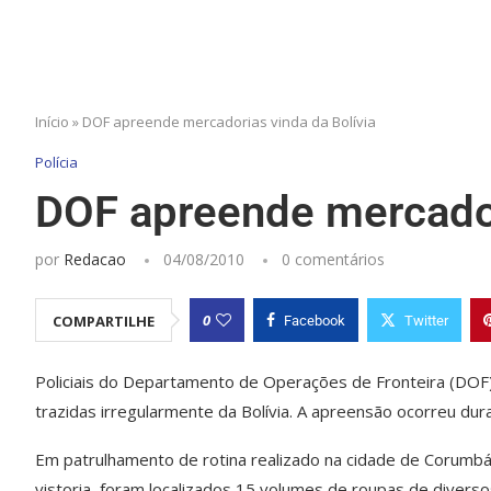
Início
»
DOF apreende mercadorias vinda da Bolívia
Polícia
DOF apreende mercador
por
Redacao
04/08/2010
0 comentários
0
COMPARTILHE
Facebook
Twitter
Policiais do Departamento de Operações de Fronteira (DOF
trazidas irregularmente da Bolívia. A apreensão ocorreu du
Em patrulhamento de rotina realizado na cidade de Corumbá, 
vistoria, foram localizados 15 volumes de roupas de diver