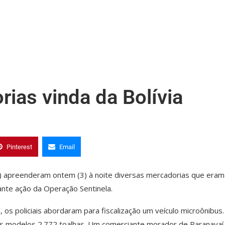
ias vinda da Bolívia
Pinterest
Email
) apreenderam ontem (3) à noite diversas mercadorias que eram
rante ação da Operação Sentinela.
os policiais abordaram para fiscalização um veículo microônibus.
sos modelos 2.772 toalhas. Um comerciante morador de Paranavaí