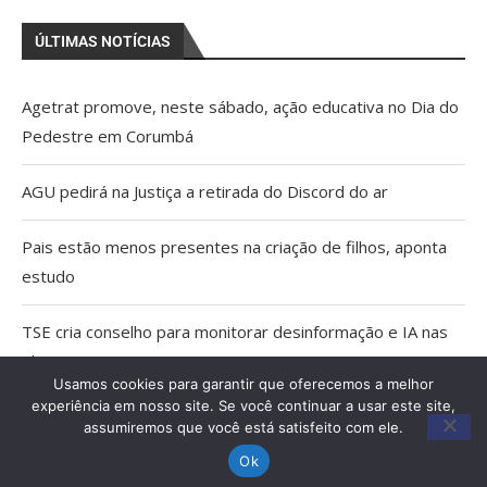
ÚLTIMAS NOTÍCIAS
Agetrat promove, neste sábado, ação educativa no Dia do
Pedestre em Corumbá
AGU pedirá na Justiça a retirada do Discord do ar
Pais estão menos presentes na criação de filhos, aponta
estudo
TSE cria conselho para monitorar desinformação e IA nas
eleições
Usamos cookies para garantir que oferecemos a melhor
experiência em nosso site. Se você continuar a usar este site,
Capacitação qualifica trabalho dos Agentes Comunitários
assumiremos que você está satisfeito com ele.
de Saúde em Miranda
Ok