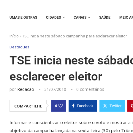
UMAS E OUTRAS
CIDADES
CANAIS
SAÚDE
MEIO A
Início
»
TSE inicia neste sábado campanha para esclarecer eleitor
Destaques
TSE inicia neste sába
esclarecer eleitor
por
Redacao
31/07/2010
0 comentários
0
COMPARTILHE
Facebook
Twitter
Informar e conscientizar o eleitor sobre o voto e mostrar a 
objetivo da campanha lançada na sexta-feira (30) pelo Tribun