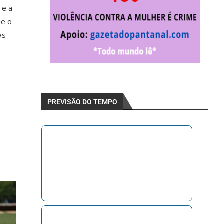
 e a
ue o
as
PREVISÃO DO TEMPO