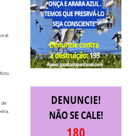
oral.
foto.
a de
eira.