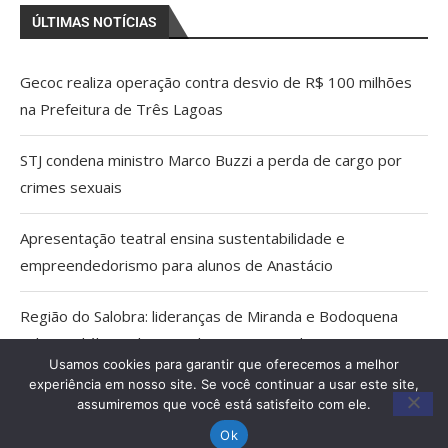
ÚLTIMAS NOTÍCIAS
Gecoc realiza operação contra desvio de R$ 100 milhões
na Prefeitura de Três Lagoas
STJ condena ministro Marco Buzzi a perda de cargo por
crimes sexuais
Apresentação teatral ensina sustentabilidade e
empreendedorismo para alunos de Anastácio
Região do Salobra: lideranças de Miranda e Bodoquena
cobram diálogo aberto sobre proposta do ICMBio
Usamos cookies para garantir que oferecemos a melhor
experiência em nosso site. Se você continuar a usar este site,
Cientistas cassados pelo AI-5 viram pesquisadores
assumiremos que você está satisfeito com ele.
eméritos da Fiocruz
Ok