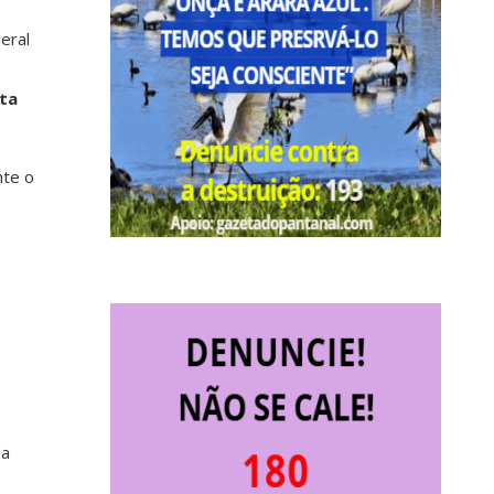
eral
ta
nte o
da