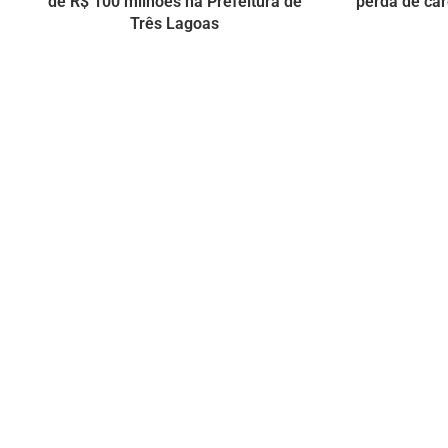
de R$ 100 milhões na Prefeitura de
perda de car
Três Lagoas