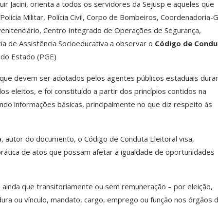
ir Jacini, orienta a todos os servidores da Sejusp e aqueles que
lícia Militar, Polícia Civil, Corpo de Bombeiros, Coordenadoria-G
Penitenciário, Centro Integrado de Operações de Segurança,
a de Assistência Socioeducativa a observar o
Código de Condu
l do Estado (PGE)
 que devem ser adotados pelos agentes públicos estaduais dura
 eleitos, e foi constituído a partir dos princípios contidos na
nindo informações básicas, principalmente no que diz respeito às
 autor do documento, o Código de Conduta Eleitoral visa,
 prática de atos que possam afetar a igualdade de oportunidades
 ainda que transitoriamente ou sem remuneração – por eleição,
dura ou vínculo, mandato, cargo, emprego ou função nos órgãos 