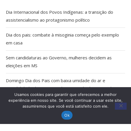
Dia Internacional dos Povos Indígenas: a transição do
assistencialismo ao protagonismo político
Dia dos pais: combate à misoginia começa pelo exemplo
em casa
Sem candidaturas ao Governo, mulheres decidem as
eleições em MS
Domingo Dia dos Pais com baixa umidade do ar e
possibilidade de tempestade no Estado do Pantanal
Usamos cookies para garantir que oferecemos a melhor
experiência em nosso site. Se você continuar a usar este site,
Agosto Lilás: Caminhada e palestras em Miranda marcam
assumiremos que você está satisfeito com ele.
20 anos da Lei Maria da Penha
Ok