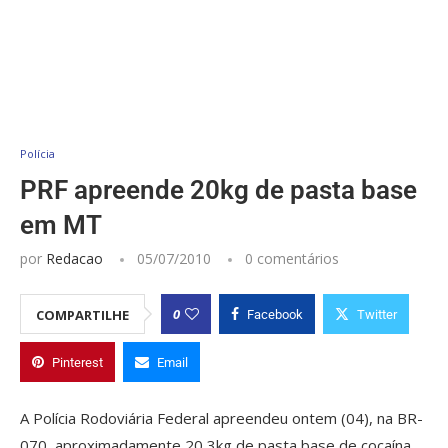
Polícia
PRF apreende 20kg de pasta base
em MT
por
Redacao
05/07/2010
0 comentários
0
COMPARTILHE
Facebook
Twitter
Pinterest
Email
A Polícia Rodoviária Federal apreendeu ontem (04), na BR-
070, aproximadamente 20,3kg de pasta base de cocaína.