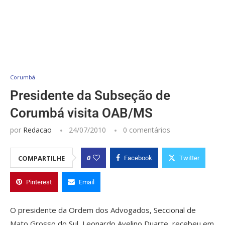
Corumbá
Presidente da Subseção de
Corumbá visita OAB/MS
por
Redacao
24/07/2010
0 comentários
0
COMPARTILHE
Facebook
Twitter
Pinterest
Email
O presidente da Ordem dos Advogados, Seccional de
Mato Grosso do Sul, Leonardo Avelino Duarte, recebeu em