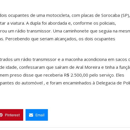
 dois ocupantes de uma motocicleta, com placas de Sorocaba (SP)
 a viatura. A dupla foi abordada e, conforme os policiais,
ntrou um rádio transmissor. Uma caminhonete que seguia na mes
as. Percebendo que seriam alcançados, os dois ocupantes
ntrados um rádio transmissor e a maconha acondiciona em sacos 
e idade, confessaram que saíram de Aral Moreira e tinha a funç
omem preso disse que receberia R$ 2.500,00 pelo serviço. Eles
upantes do automóvel , e foram encaminhados à Delegacia de Polí
Pinterest
Email