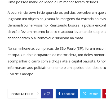
Uma pessoa maior de idade e um menor foram detidos.
A ocorrência teve início quando os policias perceberam que
jogaram um objeto na grama às margens da estrada ao avistar
demonstrou nervosismo. Realizando buscas, a polícia enco
direção fez um retorno brusco e acabou levantando suspeit
abandonaram o automóvel e sumiram na mata.
Na caminhonete, com placas de São Paulo (SP), foram enco
estopa. Os dois ocupantes da motocicleta, um deles menor d
acompanhar o carro com a droga até a capital paulista. O h
informaram aos policiais um nome e um apelido dos dois oc
Civil de Caarapó.
0
COMPARTILHE
Facebook
Twitter