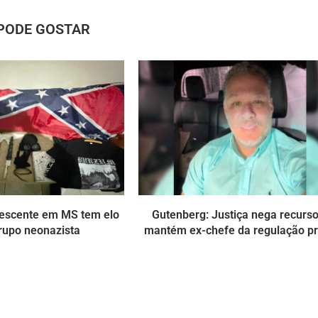
PODE GOSTAR
lescente em MS tem elo
Gutenberg: Justiça nega recurso
rupo neonazista
mantém ex-chefe da regulação p