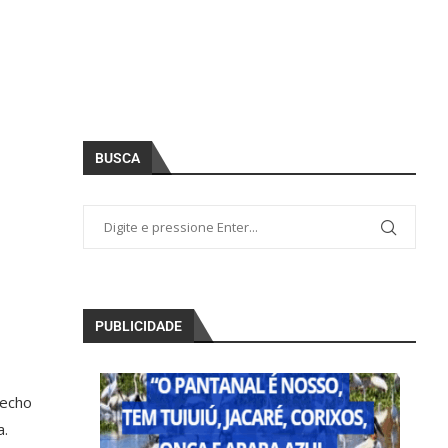
BUSCA
PUBLICIDADE
recho
a.