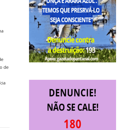
,
ma
de
ão de
cia