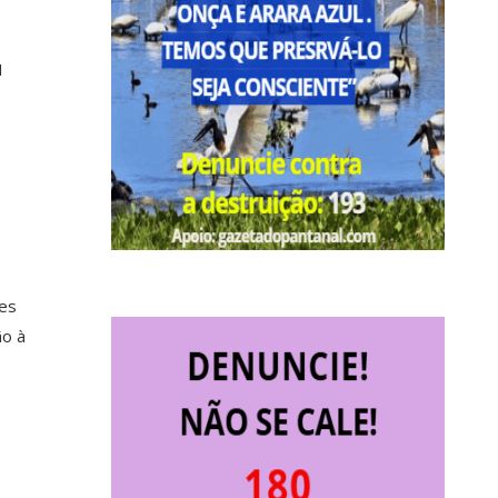
M
ves
ão à