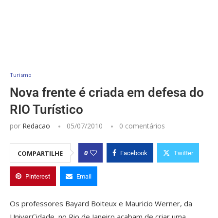
Turismo
Nova frente é criada em defesa do
RIO Turístico
por
Redacao
05/07/2010
0 comentários
0
COMPARTILHE
Facebook
Twitter
Pinterest
Email
Os professores Bayard Boiteux e Mauricio Werner, da
UniverCidade, no Rio de Janeiro acabam de criar uma