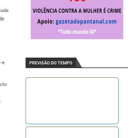
tude
 de
o e
PREVISÃO DO TEMPO
acto
s