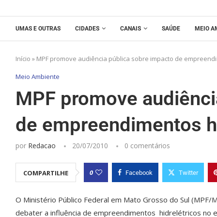
UMAS E OUTRAS
CIDADES
CANAIS
SAÚDE
MEIO A
Início
»
MPF promove audiência pública sobre impacto de empreendim
Meio Ambiente
MPF promove audiência
de empreendimentos hi
por
Redacao
20/07/2010
0 comentários
0
COMPARTILHE
Facebook
Twitter
O Ministério Público Federal em Mato Grosso do Sul (MPF/MS
debater a influência de empreendimentos hidrelétricos no eq