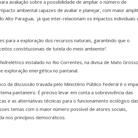
para avaliação sobre a possibilidade de ampliar o número de
pacto ambiental capazes de avaliar e planejar, com maior ampli
o Alto Paraguai, já que inter-relacionam os impactos individuais
tes para a exploração dos recursos naturais, garantindo que o
tos constitucionais de tutela do meio ambiente”.
idrelétrico instalado no Rio Correntes, na divisa de Mato Gross
e exploração energética no pantanal.
co da discussão travada pelo Ministério Público Federal é o imp
ema pantaneiro. É preciso levar em conta a sobrevivência das
icas e as alternativas técnicas para o funcionamento ecológico da
desses temas com o maior número possível de atores sociais,
da nos princípios democráticos.