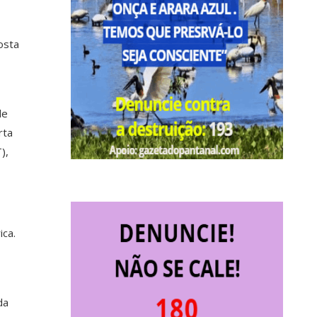
osta
de
rta
),
ica.
da