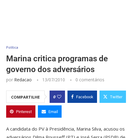
Política
Marina critica programas de
governo dos adversários
por
Redacao
13/07/2010
0 comentários
0
COMPARTILHE
Facebook
Twitter
Pinterest
Email
A candidata do PV à Presidência, Marina Silva, acusou os
adversários Dilma Rousseff (PT) e José Serra (PSDB) de