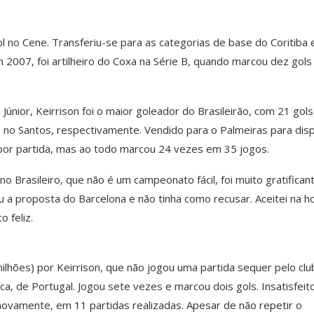
 no Cene. Transferiu-se para as categorias de base do Coritiba
m 2007, foi artilheiro do Coxa na Série B, quando marcou dez gols
únior, Keirrison foi o maior goleador do Brasileirão, com 21 gols
 no Santos, respectivamente. Vendido para o Palmeiras para dis
por partida, mas ao todo marcou 24 vezes em 35 jogos.
o Brasileiro, que não é um campeonato fácil, foi muito gratificant
a proposta do Barcelona e não tinha como recusar. Aceitei na ho
 feliz.
hões) por Keirrison, que não jogou uma partida sequer pelo clu
a, de Portugal. Jogou sete vezes e marcou dois gols. Insatisfeito
s novamente, em 11 partidas realizadas. Apesar de não repetir o