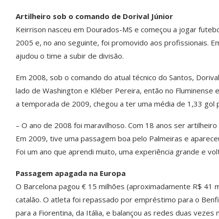
Artilheiro sob o comando de Dorival Júnior
Keirrison nasceu em Dourados-MS e começou a jogar futebol
2005 e, no ano seguinte, foi promovido aos profissionais. E
ajudou o time a subir de divisão.
Em 2008, sob o comando do atual técnico do Santos, Dorival J
lado de Washington e Kléber Pereira, então no Fluminense e
a temporada de 2009, chegou a ter uma média de 1,33 gol 
– O ano de 2008 foi maravilhoso. Com 18 anos ser artilheiro n
Em 2009, tive uma passagem boa pelo Palmeiras e apareceu 
Foi um ano que aprendi muito, uma experiência grande e volto
Passagem apagada na Europa
O Barcelona pagou € 15 milhões (aproximadamente R$ 41 mil
catalão. O atleta foi repassado por empréstimo para o Benfic
para a Fiorentina, da Itália, e balançou as redes duas veze