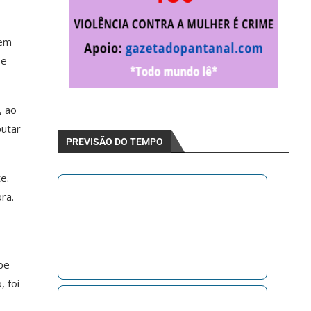
 em
 e
, ao
putar
PREVISÃO DO TEMPO
e.
ra.
be
, foi