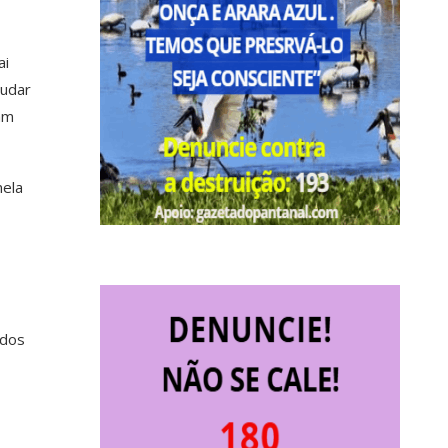
ai
judar
ram
nela
 dos