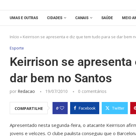
UMAS E OUTRAS
CIDADES
CANAIS
SAÚDE
MEIO A
Início
»
Keirrison se apresenta e diz que tem tudo para se dar bem 
Esporte
Keirrison se apresenta 
dar bem no Santos
por
Redacao
19/07/2010
0 comentários
0
COMPARTILHE
Facebook
Twitter
Apresentado nesta segunda-feira, o atacante Keirrison afi
jovens e velozes. O clube paulista conseguiu que o Barcelo