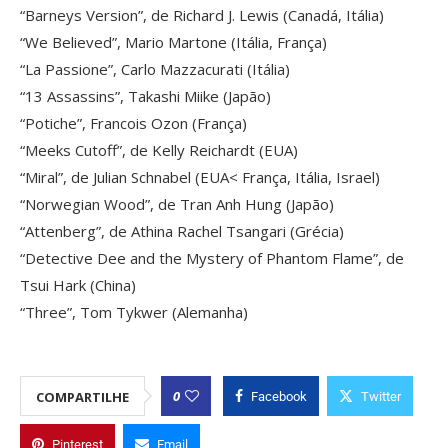
“Barneys Version”, de Richard J. Lewis (Canadá, Itália)
“We Believed”, Mario Martone (Itália, França)
“La Passione”, Carlo Mazzacurati (Itália)
“13 Assassins”, Takashi Miike (Japão)
“Potiche”, Francois Ozon (França)
“Meeks Cutoff”, de Kelly Reichardt (EUA)
“Miral”, de Julian Schnabel (EUA< França, Itália, Israel)
“Norwegian Wood”, de Tran Anh Hung (Japão)
“Attenberg”, de Athina Rachel Tsangari (Grécia)
“Detective Dee and the Mystery of Phantom Flame”, de
Tsui Hark (China)
“Three”, Tom Tykwer (Alemanha)
0
COMPARTILHE
Facebook
Twitter
Pinterest
Email