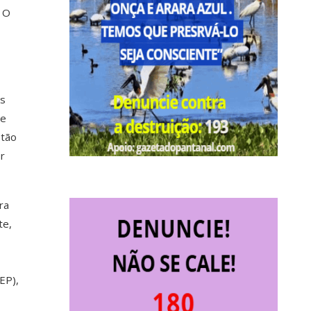
. O
os
de
stão
or
ra
te,
EP),