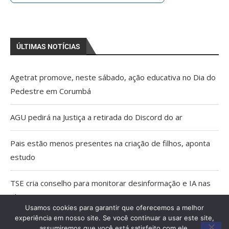
ÚLTIMAS NOTÍCIAS
Agetrat promove, neste sábado, ação educativa no Dia do
Pedestre em Corumbá
AGU pedirá na Justiça a retirada do Discord do ar
Pais estão menos presentes na criação de filhos, aponta
estudo
TSE cria conselho para monitorar desinformação e IA nas
eleições
Usamos cookies para garantir que oferecemos a melhor
experiência em nosso site. Se você continuar a usar este site,
Capacitação qualifica trabalho dos Agentes Comunitários
assumiremos que você está satisfeito com ele.