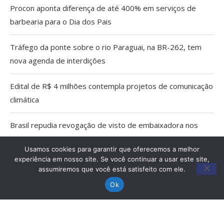
Procon aponta diferença de até 400% em serviços de
barbearia para o Dia dos Pais
Tráfego da ponte sobre o rio Paraguai, na BR-262, tem
nova agenda de interdições
Edital de R$ 4 milhões contempla projetos de comunicação
climática
Brasil repudia revogação de visto de embaixadora nos
EUA
Usamos cookies para garantir que oferecemos a melhor
experiência em nosso site. Se você continuar a usar este site,
Aberta as inscrições para a Praça de Alimentação do
assumiremos que você está satisfeito com ele.
Festival de Inverno de Bonito 2026
Ok