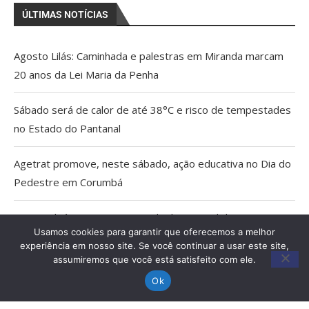
ÚLTIMAS NOTÍCIAS
Agosto Lilás: Caminhada e palestras em Miranda marcam
20 anos da Lei Maria da Penha
Sábado será de calor de até 38°C e risco de tempestades
no Estado do Pantanal
Agetrat promove, neste sábado, ação educativa no Dia do
Pedestre em Corumbá
AGU pedirá na Justiça a retirada do Discord do ar
Usamos cookies para garantir que oferecemos a melhor
experiência em nosso site. Se você continuar a usar este site,
Pais estão menos presentes na criação de filhos, aponta
assumiremos que você está satisfeito com ele.
estudo
Ok