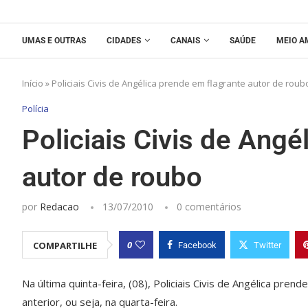
UMAS E OUTRAS
CIDADES
CANAIS
SAÚDE
MEIO A
Início
»
Policiais Civis de Angélica prende em flagrante autor de roub
Polícia
Policiais Civis de Angé
autor de roubo
por
Redacao
13/07/2010
0 comentários
0
COMPARTILHE
Facebook
Twitter
Na última quinta-feira, (08), Policiais Civis de Angélica pren
anterior, ou seja, na quarta-feira.