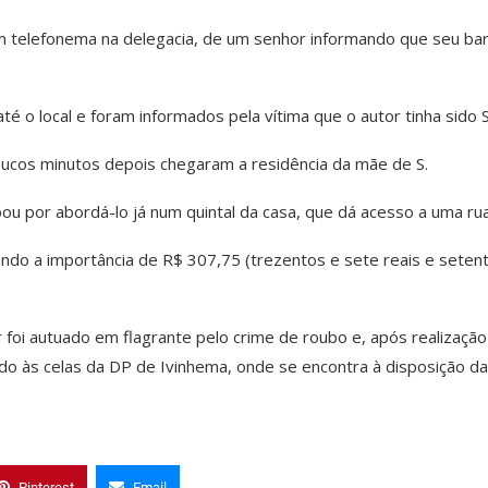
 um telefonema na delegacia, de um senhor informando que seu ba
 o local e foram informados pela vítima que o autor tinha sido S
oucos minutos depois chegaram a residência da mãe de S.
abou por abordá-lo já num quintal da casa, que dá acesso a uma rua
zando a importância de R$ 307,75 (trezentos e sete reais e seten
 foi autuado em flagrante pelo crime de roubo e, após realização
ado às celas da DP de Ivinhema, onde se encontra à disposição da
Pinterest
Email