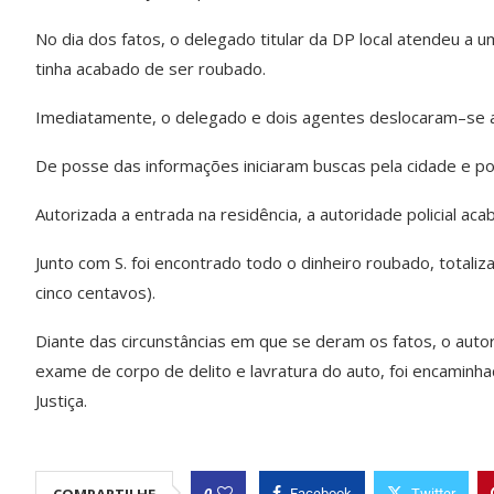
No dia dos fatos, o delegado titular da DP local atendeu a
tinha acabado de ser roubado.
Imediatamente, o delegado e dois agentes deslocaram–se até
De posse das informações iniciaram buscas pela cidade e p
Autorizada a entrada na residência, a autoridade policial ac
Junto com S. foi encontrado todo o dinheiro roubado, totali
cinco centavos).
Diante das circunstâncias em que se deram os fatos, o autor
exame de corpo de delito e lavratura do auto, foi encaminh
Justiça.
0
COMPARTILHE
Facebook
Twitter