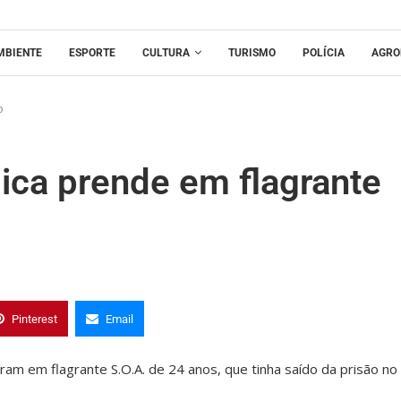
MBIENTE
ESPORTE
CULTURA
TURISMO
POLÍCIA
AGRO
o
lica prende em flagrante
Pinterest
Email
deram em flagrante S.O.A. de 24 anos, que tinha saído da prisão no 