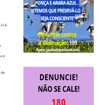
r
.O.A.
.
ta e
 de