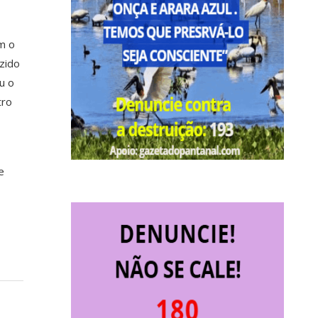
m o
zido
u o
tro
e