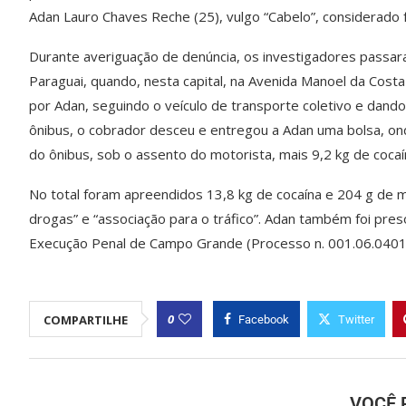
Adan Lauro Chaves Reche (25), vulgo “Cabelo”, considerado f
Durante averiguação de denúncia, os investigadores passar
Paraguai, quando, nesta capital, na Avenida Manoel da Cost
por Adan, seguindo o veículo de transporte coletivo e dando
ônibus, o cobrador desceu e entregou a Adan uma bolsa, ond
do ônibus, sob o assento do motorista, mais 9,2 kg de coca
No total foram apreendidos 13,8 kg de cocaína e 204 g de m
drogas” e “associação para o tráfico”. Adan também foi pr
Execução Penal de Campo Grande (Processo n. 001.06.0401
0
COMPARTILHE
Facebook
Twitter
VOCÊ 