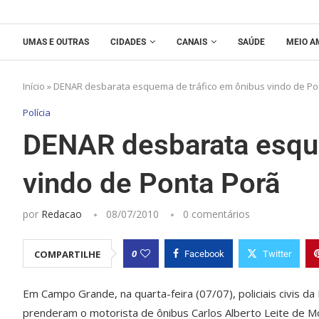
UMAS E OUTRAS
CIDADES
CANAIS
SAÚDE
MEIO A
Início
»
DENAR desbarata esquema de tráfico em ônibus vindo de Po
Polícia
DENAR desbarata esque
vindo de Ponta Porã
por
Redacao
08/07/2010
0 comentários
0
COMPARTILHE
Facebook
Twitter
Em Campo Grande, na quarta-feira (07/07), policiais civis 
prenderam o motorista de ônibus Carlos Alberto Leite de Mo