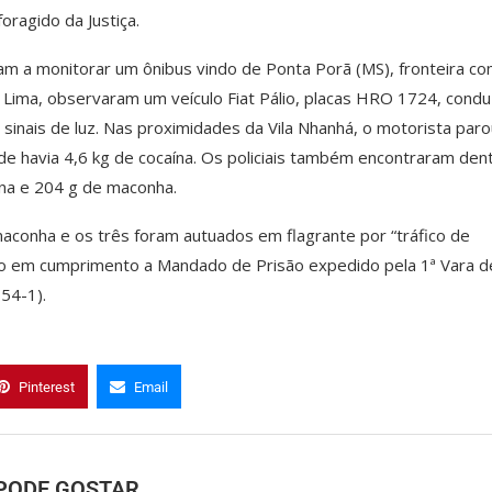
oragido da Justiça.
am a monitorar um ônibus vindo de Ponta Porã (MS), fronteira co
a Lima, observaram um veículo Fiat Pálio, placas HRO 1724, condu
 sinais de luz. Nas proximidades da Vila Nhanhá, o motorista paro
e havia 4,6 kg de cocaína. Os policiais também encontraram den
ína e 204 g de maconha.
aconha e os três foram autuados em flagrante por “tráfico de
eso em cumprimento a Mandado de Prisão expedido pela 1ª Vara d
54-1).
Pinterest
Email
PODE GOSTAR