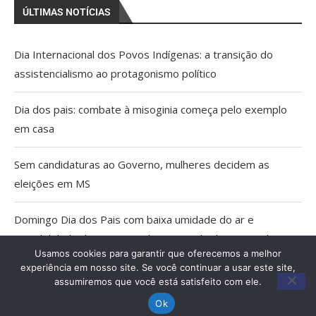
ÚLTIMAS NOTÍCIAS
Dia Internacional dos Povos Indígenas: a transição do
assistencialismo ao protagonismo político
Dia dos pais: combate à misoginia começa pelo exemplo
em casa
Sem candidaturas ao Governo, mulheres decidem as
eleições em MS
Domingo Dia dos Pais com baixa umidade do ar e
possibilidade de tempestade no Estado do Pantanal
Usamos cookies para garantir que oferecemos a melhor
experiência em nosso site. Se você continuar a usar este site,
Agosto Lilás: Caminhada e palestras em Miranda marcam
assumiremos que você está satisfeito com ele.
20 anos da Lei Maria da Penha
Ok