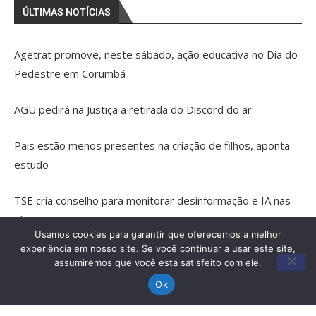
ÚLTIMAS NOTÍCIAS
Agetrat promove, neste sábado, ação educativa no Dia do
Pedestre em Corumbá
AGU pedirá na Justiça a retirada do Discord do ar
Pais estão menos presentes na criação de filhos, aponta
estudo
TSE cria conselho para monitorar desinformação e IA nas
eleições
Usamos cookies para garantir que oferecemos a melhor
experiência em nosso site. Se você continuar a usar este site,
Capacitação qualifica trabalho dos Agentes Comunitários
assumiremos que você está satisfeito com ele.
de Saúde em Miranda
Ok