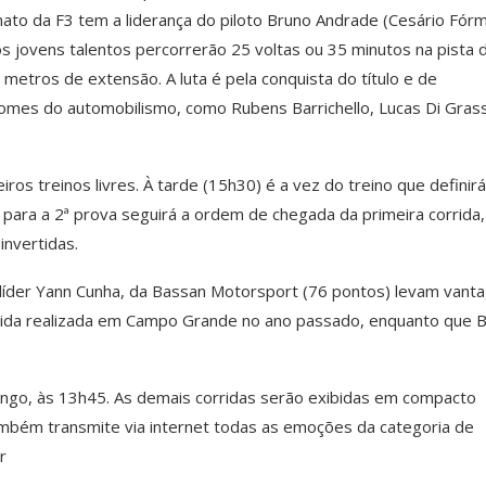
to da F3 tem a liderança do piloto Bruno Andrade (Cesário Fórm
os jovens talentos percorrerão 25 voltas ou 35 minutos na pista 
etros de extensão. A luta é pela conquista do título e de
mes do automobilismo, como Rubens Barrichello, Lucas Di Grass
ros treinos livres. À tarde (15h30) é a vez do treino que definirá
a para a 2ª prova seguirá a ordem de chegada da primeira corrida,
invertidas.
-líder Yann Cunha, da Bassan Motorsport (76 pontos) levam vant
rrida realizada em Campo Grande no ano passado, enquanto que 
ingo, às 13h45. As demais corridas serão exibidas em compacto
mbém transmite via internet todas as emoções da categoria de
r