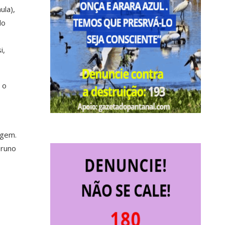
ula),
do
i,
 o
agem.
Bruno