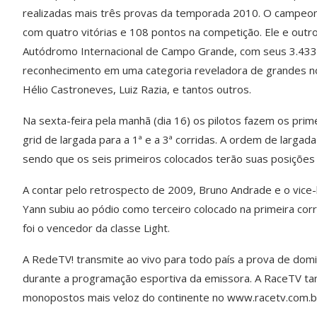
realizadas mais três provas da temporada 2010. O campeona
com quatro vitórias e 108 pontos na competição. Ele e outr
Autódromo Internacional de Campo Grande, com seus 3.433 m
reconhecimento em uma categoria reveladora de grandes no
Hélio Castroneves, Luiz Razia, e tantos outros.
Na sexta-feira pela manhã (dia 16) os pilotos fazem os primei
grid de largada para a 1ª e a 3ª corridas. A ordem de largad
sendo que os seis primeiros colocados terão suas posições 
A contar pelo retrospecto de 2009, Bruno Andrade e o vice
Yann subiu ao pódio como terceiro colocado na primeira co
foi o vencedor da classe Light.
A RedeTV! transmite ao vivo para todo país a prova de dom
durante a programação esportiva da emissora. A RaceTV ta
monopostos mais veloz do continente no www.racetv.com.b