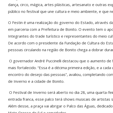
dança, circo, mágica, artes plásticas, artesanato e outras
público no festival que une cultura e meio ambiente, e que
O Festin é uma realização do governo do Estado, através d
em parceria com a Prefeitura de Bonito. O evento tem o apoio
Integrantes do trade turístico e representantes do meio cu
De acordo com o presidente da Fundação de Cultura do Est
pessoas circulando na região de Bonito chega a dobrar duran
O governador André Puccinelli destacou que o aumento de 
mais fortalecido. “Essa é a décima primeira edição, e a cada
encontro do desejo das pessoas”, avaliou, completando com 
de Inverno e a cidade de Bonito.
O Festival de Inverno será aberto no dia 28, uma quarta-feir
entrada franca, esse palco terá shows musicais de artistas
Além desse, a praça vai abrigar o Palco das Águas, dedicad
Mato Grosso do Sul e convidados.