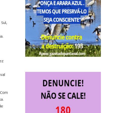
Sul,
a.
ez
val
. Com
a.
de