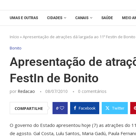
UMAS E OUTRAS
CIDADES
CANAIS
SAÚDE
MEIO A
Início
»
Apresentação de atrações dá largada ao 11º FestIn de Bonito
Bonito
Apresentação de atraç
FestIn de Bonito
por
Redacao
08/07/2010
0 comentários
0
COMPARTILHE
Facebook
Twitter
O governo do Estado apresentou hoje (7) as atrações do 11º
de agosto. Gal Costa, Lulu Santos, Maria Gadú, Paula Fernan