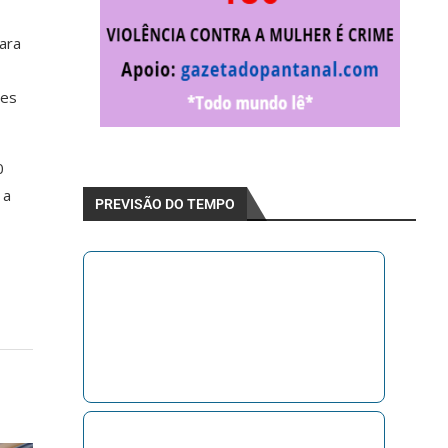
ara
ões
0
 a
PREVISÃO DO TEMPO