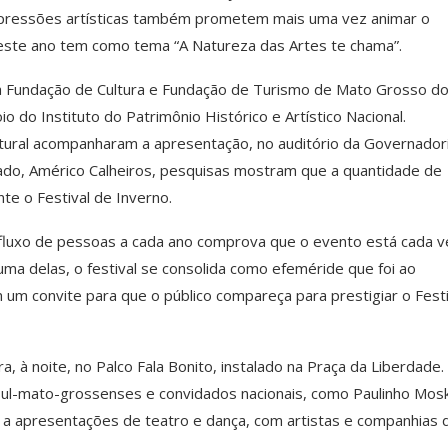
 expressões artísticas também prometem mais uma vez animar o
 neste ano tem como tema “A Natureza das Artes te chama”.
a Fundação de Cultura e Fundação de Turismo de Mato Grosso do 
 do Instituto do Patrimônio Histórico e Artístico Nacional.
ltural acompanharam a apresentação, no auditório da Governadori
ado, Américo Calheiros, pesquisas mostram que a quantidade de
te o Festival de Inverno.
fluxo de pessoas a cada ano comprova que o evento está cada v
 uma delas, o festival se consolida como efeméride que foi ao
um convite para que o público compareça para prestigiar o Festi
a, à noite, no Palco Fala Bonito, instalado na Praça da Liberdade
 sul-mato-grossenses e convidados nacionais, como Paulinho Mosk
o a apresentações de teatro e dança, com artistas e companhias 