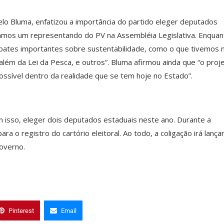
lo Bluma, enfatizou a importância do partido eleger deputados
nhamos um representando do PV na Assembléia Legislativa. Enquan
ebates importantes sobre sustentabilidade, como o que tivemos 
lém da Lei da Pesca, e outros”. Bluma afirmou ainda que “o proj
ossível dentro da realidade que se tem hoje no Estado”.
isso, eleger dois deputados estaduais neste ano. Durante a
a o registro do cartório eleitoral. Ao todo, a coligação irá lança
governo.
Pinterest
Email