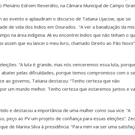
no Plenário Edroim Reverdito, na Câmara Municipal de Campo Gra
m ao evento e aplaudiram o discurso de Tatiana Ujacow, que se
dade de vida dos índios em Dourados. “A ver a banalização da mis
po na área indígena. Ali eu encontrei índios que não tinham o q
i assim que eu lancei o meu livro, chamado Direito ao Pão Novo”
eições. “A luta é grande, mas nós venceremos essa luta, porqu
 abater pelas dificuldades, porque temos compromisso com o s
vice ao governo, Tatiana destacou: “Tenho certeza que não
da por um mundo melhor. Tenho certeza que estaremos juntos e 
tido e destacou a importância de uma mulher como sua vice. “A
so, peço ao PV um projeto de confiança para essas eleições”. Ze
que de Marina Silva à presidência. “Para mim vai ser uma satisfa