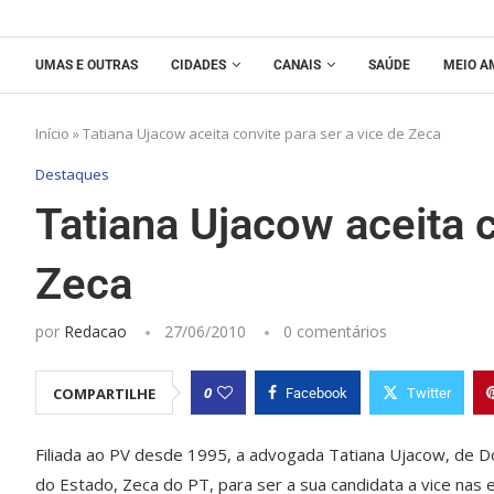
UMAS E OUTRAS
CIDADES
CANAIS
SAÚDE
MEIO A
Início
»
Tatiana Ujacow aceita convite para ser a vice de Zeca
Destaques
Tatiana Ujacow aceita c
Zeca
por
Redacao
27/06/2010
0 comentários
0
COMPARTILHE
Facebook
Twitter
Filiada ao PV desde 1995, a advogada Tatiana Ujacow, de Do
do Estado, Zeca do PT, para ser a sua candidata a vice nas 