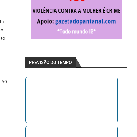
to
no
eto
PREVISÃO DO TEMPO
r 60