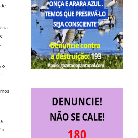
nde.
éria
ue
,
e o
er
vamos
ca
ção