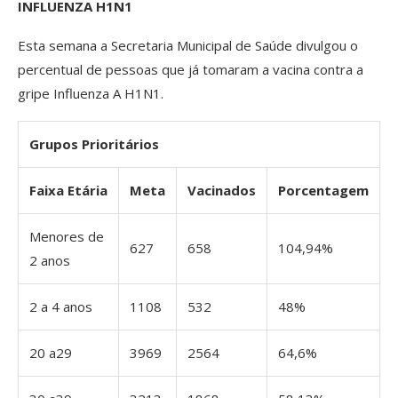
INFLUENZA H1N1
Esta semana a Secretaria Municipal de Saúde divulgou o
percentual de pessoas que já tomaram a vacina contra a
gripe Influenza A H1N1.
Grupos Prioritários
Faixa Etária
Meta
Vacinados
Porcentagem
Menores de
627
658
104,94%
2 anos
2 a 4 anos
1108
532
48%
20 a29
3969
2564
64,6%