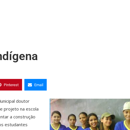
indígena
Pinterest
Email
unicipal doutor
e projeto na escola
entar a construção
dos estudantes