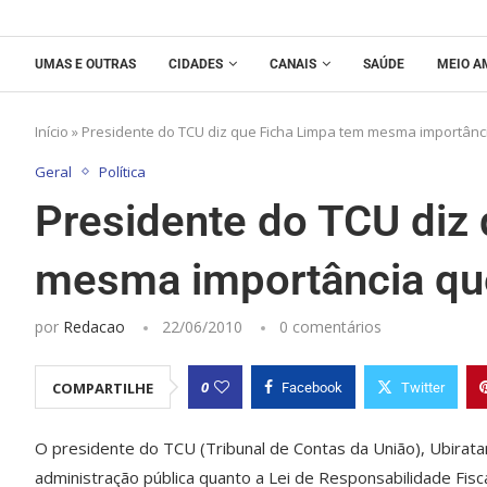
UMAS E OUTRAS
CIDADES
CANAIS
SAÚDE
MEIO A
Início
»
Presidente do TCU diz que Ficha Limpa tem mesma importânc
Geral
Política
Presidente do TCU diz
mesma importância qu
por
Redacao
22/06/2010
0 comentários
0
COMPARTILHE
Facebook
Twitter
O presidente do TCU (Tribunal de Contas da União), Ubiratan
administração pública quanto a Lei de Responsabilidade Fisca