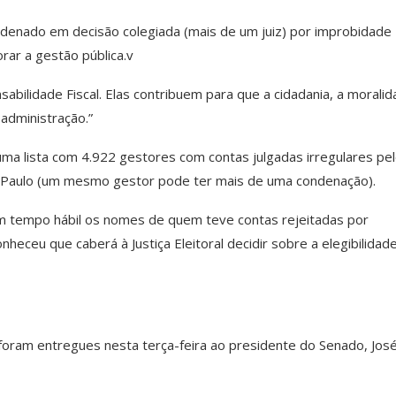
ndenado em decisão colegiada (mais de um juiz) por improbidade
orar a gestão pública.v
abilidade Fiscal. Elas contribuem para que a cidadania, a morali
 administração.”
uma lista com 4.922 gestores com contas julgadas irregulares pe
o Paulo (um mesmo gestor pode ter mais de uma condenação).
 em tempo hábil os nomes de quem teve contas rejeitadas por
nheceu que caberá à Justiça Eleitoral decidir sobre a elegibilidad
foram entregues nesta terça-feira ao presidente do Senado, Jos