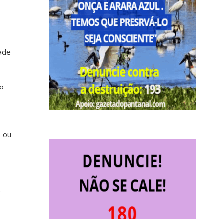
dade
lo
e ou
é