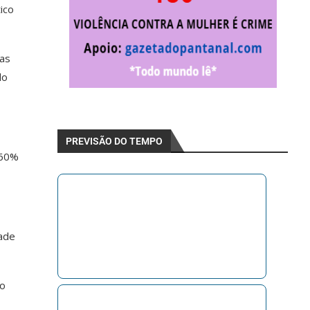
ico
cas
do
PREVISÃO DO TEMPO
 60%
dade
lo