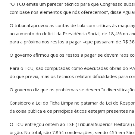
“O TCU emite um parecer técnico para que Congresso subsid
com base nos elementos que nós oferecemos”, disse Aguiar
O tribunal aprovou as contas de Lula com críticas às maquia
ao aumento do deficit da Previdência Social, de 18,4% no a
para a próxima nos restos a pagar –que passaram de R$ 38
O governo afirmou que os restos a pagar se devem “aos con
Para o TCU, são computadas como executadas obras do PAC 
do que previa, mas os técnicos relatam dificuldades para c
O governo diz que os problemas se devem “à diversificação
Considero a Lei do Ficha Limpa no patamar da Lei de Respons
da coisa pública e os princípios éticos estejam presentes na
O TCU entregou ontem ao TSE (Tribunal Superior Eleitoral) 
órgão. No total, são 7.854 condenações, sendo 455 em Sã