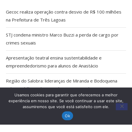
Gecoc realiza operação contra desvio de R$ 100 milhões
na Prefeitura de Três Lagoas
STJ condena ministro Marco Buzzi a perda de cargo por
crimes sexuais
Apresentação teatral ensina sustentabilidade e
empreendedorismo para alunos de Anastácio
Região do Salobra: lideranças de Miranda e Bodoquena
cobram diálogo aberto sobre proposta do ICMBio
Usamos cookies para garantir que oferecemos a melhor
experiência em nosso site. Se você continuar a usar este site,
Cientistas cassados pelo AI-5 viram pesquisadores
assumiremos que você está satisfeito com ele.
eméritos da Fiocruz
Ok