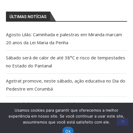
ÚLTIMAS NOTÍCIAS
Agosto Lilás: Caminhada e palestras em Miranda marcam
20 anos da Lei Maria da Penha
Sábado será de calor de até 38°C e risco de tempestades
no Estado do Pantanal
Agetrat promove, neste sábado, ação educativa no Dia do
Pedestre em Corumbá
AGU pedirá na Justiça a retirada do Discord do ar
Usamos cookies para garantir que oferecemos a melhor
experiência em nosso site. Se você continuar a usar este site,
Pais estão menos presentes na criação de filhos, aponta
assumiremos que você está satisfeito com ele.
estudo
Ok