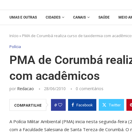
UMAS E OUTRAS
CIDADES
CANAIS
SAÚDE
MEIO A
Início
»
PMA de Corumbá realiza curso de taxidermia com acadêmico
Polícia
PMA de Corumbá realiz
com acadêmicos
por
Redacao
28/06/2010
0 comentários
0
COMPARTILHE
Facebook
Twitter
A Polícia Militar Ambiental (PMA) inicia nesta segunda-feira 
com a Faculdade Salesiana de Santa Tereza de Corumbá. O m