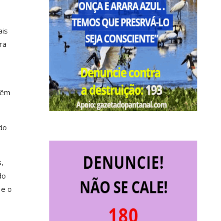
ais
ra
têm
odo
,
do
 e o