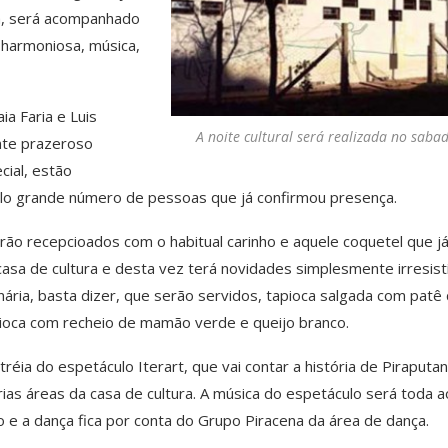
a, será acompanhado
 harmoniosa, música,
ia Faria e Luis
A noite cultural será realizada no saba
nte prazeroso
cial, estão
elo grande número de pessoas que já confirmou presença.
rão recepcioados com o habitual carinho e aquele coquetel que j
casa de cultura e desta vez terá novidades simplesmente irresistí
nária, basta dizer, que serão servidos, tapioca salgada com patê
dioca com recheio de mamão verde e queijo branco.
éia do espetáculo Iterart, que vai contar a história de Piraputa
ias áreas da casa de cultura. A música do espetáculo será toda a
e a dança fica por conta do Grupo Piracena da área de dança.