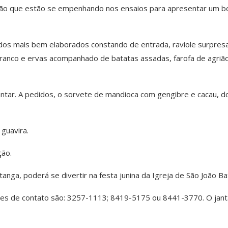
isão que estão se empenhando nos ensaios para apresentar um 
dos mais bem elaborados constando de entrada, raviole surpres
ranco e ervas acompanhado de batatas assadas, farofa de agriã
tar. A pedidos, o sorvete de mandioca com gengibre e cacau, d
guavira.
ção.
anga, poderá se divertir na festa junina da Igreja de São João Bat
ones de contato são: 3257-1113; 8419-5175 ou 8441-3770. O jant