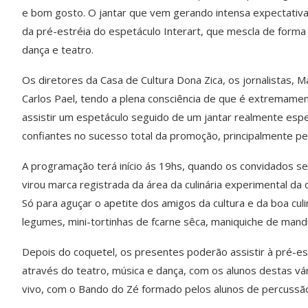
e bom gosto. O jantar que vem gerando intensa expectativ
da pré-estréia do espetáculo Interart, que mescla de forma
dança e teatro.
Os diretores da Casa de Cultura Dona Zica, os jornalistas, Ma
Carlos Pael, tendo a plena consciência de que é extremame
assistir um espetáculo seguido de um jantar realmente espe
confiantes no sucesso total da promoção, principalmente p
A programação terá início ás 19hs, quando os convidados se
virou marca registrada da área da culinária experimental da 
Só para aguçar o apetite dos amigos da cultura e da boa culi
legumes, mini-tortinhas de fcarne sêca, maniquiche de man
Depois do coquetel, os presentes poderão assistir à pré-estr
através do teatro, música e dança, com os alunos destas vár
vivo, com o Bando do Zé formado pelos alunos de percussão 