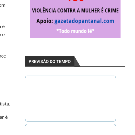
bom
a e
o e
oce
PREVISÃO DO TEMPO
ista.
ar é