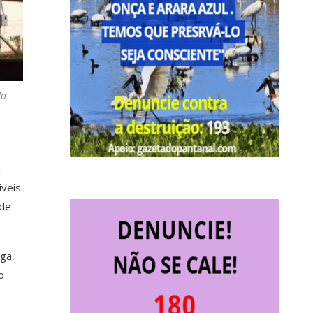
do
á
veis.
 de
nga,
o