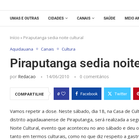
UMAS E OUTRAS
CIDADES
CANAIS
SAÚDE
MEIO A
Início
»
Piraputanga sedia noite cultural
Aquidauana
Canais
Cultura
Piraputanga sedia noite
por
Redacao
14/06/2010
0 comentários
0
COMPARTILHE
Facebook
Twitter
Vamos repetir a dose. Neste sábado, dia 18, na Casa de Cult
distrito aquidauanense de Piraputanga, será realizada a se
Noite Cultural, evento que aconteceu no ano sábado e deu o 
tanto em termos culturais, como no que diz respeito a gast