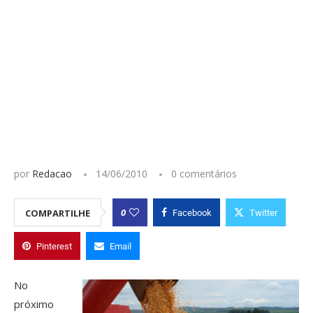
por
Redacao
14/06/2010
0 comentários
0
COMPARTILHE
Facebook
Twitter
Pinterest
Email
No
próximo