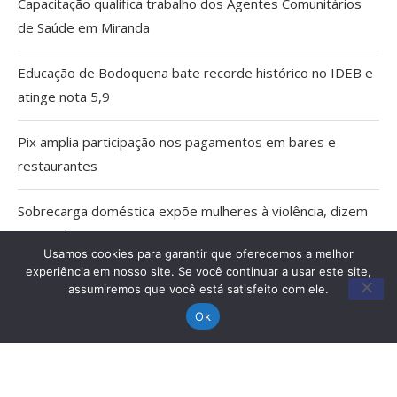
Capacitação qualifica trabalho dos Agentes Comunitários
de Saúde em Miranda
Educação de Bodoquena bate recorde histórico no IDEB e
atinge nota 5,9
Pix amplia participação nos pagamentos em bares e
restaurantes
Sobrecarga doméstica expõe mulheres à violência, dizem
especialistas
Usamos cookies para garantir que oferecemos a melhor
experiência em nosso site. Se você continuar a usar este site,
MPMS cria unidade para atuar em crimes ambientais e
assumiremos que você está satisfeito com ele.
conflitos fundiários no Pantanal
Ok