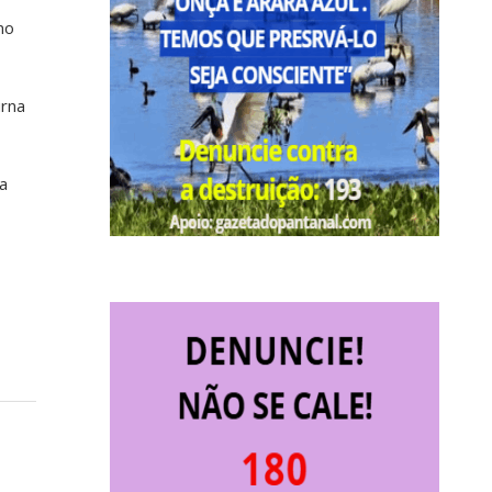
no
urna
la