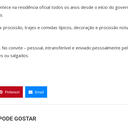
ece na residência oficial todos os anos desde o início do gover
s.
na: procissão, trajes e comidas típicos, decoração e procissão not
. No convite – pessoal, intransferível e enviado pessoalmente pe
es ou salgados.
Pinterest
Email
PODE GOSTAR