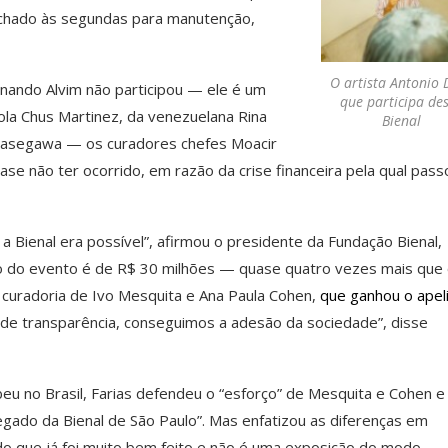
fechado às segundas para manutenção,
O artista Antonio D
nando Alvim não participou — ele é um
que participa de
ola Chus Martinez, da venezuelana Rina
Bienal
o Hasegawa — os curadores chefes Moacir
ase não ter ocorrido, em razão da crise financeira pela qual pass
 Bienal era possível”, afirmou o presidente da Fundação Bienal,
ão do evento é de R$ 30 milhões — quase quatro vezes mais que
 curadoria de Ivo Mesquita e Ana Paula Cohen,
que ganhou o apel
 de transparência, conseguimos a adesão da sociedade”, disse
ebeu no Brasil, Farias defendeu o “esforço” de Mesquita e Cohen e
egado da Bienal de São Paulo”. Mas enfatizou as diferenças em
o do que já foi muito bem feito e não é uma exposição do modo