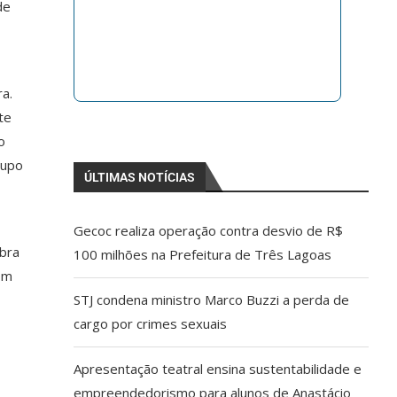
de
ra.
te
o
rupo
ÚLTIMAS NOTÍCIAS
Gecoc realiza operação contra desvio de R$
obra
100 milhões na Prefeitura de Três Lagoas
om
STJ condena ministro Marco Buzzi a perda de
cargo por crimes sexuais
Apresentação teatral ensina sustentabilidade e
empreendedorismo para alunos de Anastácio