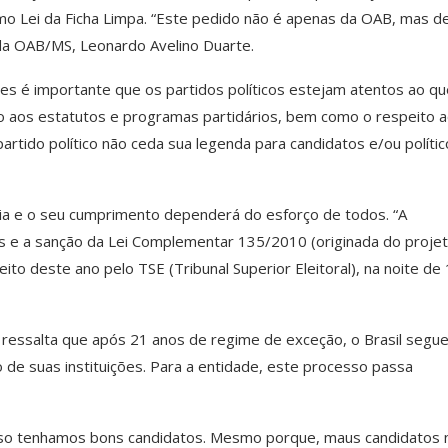
 Lei da Ficha Limpa. “Este pedido não é apenas da OAB, mas d
da OAB/MS, Leonardo Avelino Duarte.
s é importante que os partidos políticos estejam atentos ao qu
to aos estatutos e programas partidários, bem como o respeito 
artido político não ceda sua legenda para candidatos e/ou políti
cia e o seu cumprimento dependerá do esforço de todos. “A
s e a sanção da Lei Complementar 135/2010 (originada do proje
leito deste ano pelo TSE (Tribunal Superior Eleitoral), na noite de
 ressalta que após 21 anos de regime de exceção, o Brasil segu
 de suas instituições. Para a entidade, este processo passa
caso tenhamos bons candidatos. Mesmo porque, maus candidatos 