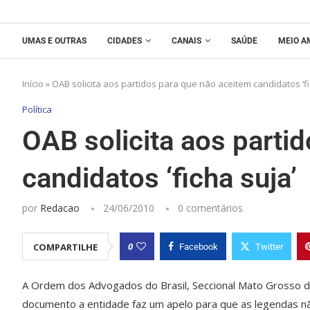
UMAS E OUTRAS
CIDADES
CANAIS
SAÚDE
MEIO A
Início
»
OAB solicita aos partidos para que não aceitem candidatos ‘fi
Política
OAB solicita aos parti
candidatos ‘ficha suja’
por
Redacao
24/06/2010
0 comentários
0
COMPARTILHE
Facebook
Twitter
A Ordem dos Advogados do Brasil, Seccional Mato Grosso do 
documento a entidade faz um apelo para que as legendas nã