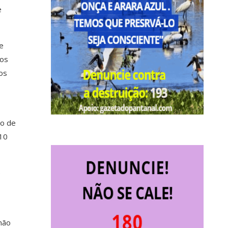
e
e
aos
cos
to de
 10
e
não