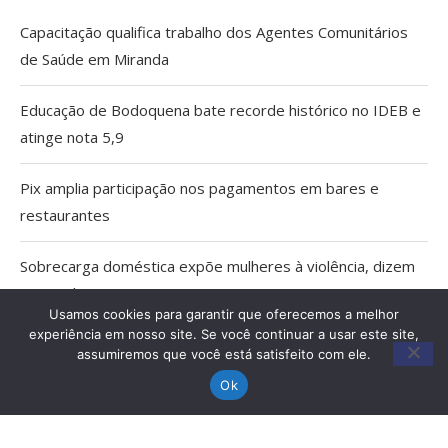
Capacitação qualifica trabalho dos Agentes Comunitários
de Saúde em Miranda
Educação de Bodoquena bate recorde histórico no IDEB e
atinge nota 5,9
Pix amplia participação nos pagamentos em bares e
restaurantes
Sobrecarga doméstica expõe mulheres à violência, dizem
especialistas
Usamos cookies para garantir que oferecemos a melhor
experiência em nosso site. Se você continuar a usar este site,
MPMS cria unidade para atuar em crimes ambientais e
assumiremos que você está satisfeito com ele.
conflitos fundiários no Pantanal
Ok