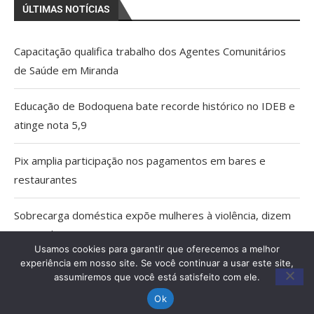
ÚLTIMAS NOTÍCIAS
Capacitação qualifica trabalho dos Agentes Comunitários
de Saúde em Miranda
Educação de Bodoquena bate recorde histórico no IDEB e
atinge nota 5,9
Pix amplia participação nos pagamentos em bares e
restaurantes
Sobrecarga doméstica expõe mulheres à violência, dizem
especialistas
Usamos cookies para garantir que oferecemos a melhor
experiência em nosso site. Se você continuar a usar este site,
MPMS cria unidade para atuar em crimes ambientais e
assumiremos que você está satisfeito com ele.
conflitos fundiários no Pantanal
Ok