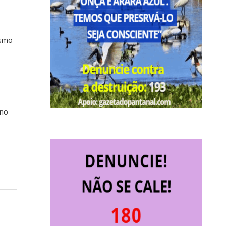
esmo
ano