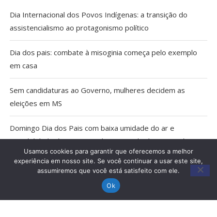
Dia Internacional dos Povos Indígenas: a transição do
assistencialismo ao protagonismo político
Dia dos pais: combate à misoginia começa pelo exemplo
em casa
Sem candidaturas ao Governo, mulheres decidem as
eleições em MS
Domingo Dia dos Pais com baixa umidade do ar e
possibilidade de tempestade no Estado do Pantanal
Usamos cookies para garantir que oferecemos a melhor
experiência em nosso site. Se você continuar a usar este site,
Agosto Lilás: Caminhada e palestras em Miranda marcam
assumiremos que você está satisfeito com ele.
20 anos da Lei Maria da Penha
Ok