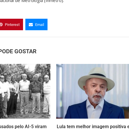
acional de Metrologia (Inmetro).
Pinterest
Email
PODE GOSTAR
ssados pelo AI-5 viram
Lula tem melhor imagem positiva 