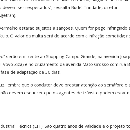
 devem ser respeitados”, ressalta Rudel Trindade, diretor-
getran).
vermelho estarão sujeitos a sanções. Quem for pego infringindo 
ículo. O valor da multa será de acordo com a infração cometida; n
.
vivo” serão em frente ao Shopping Campo Grande, na avenida Joaq
CI Vovó Ziza) e no cruzamento da avenida Mato Grosso com rua B
fase de adaptação de 30 dias.
Cruz, lembra que o condutor deve prestar atenção ao semáforo e 
as não devem esquecer que os agentes de trânsito podem estar n
ustrial Técnica (EIT). São quatro anos de validade e o projeto t