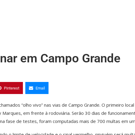
cionar em Campo Grande
Pinterest
Email
hamados “olho vivo” nas vias de Campo Grande. O primeiro local
ry Marques, em frente à rodoviária. Serão 30 dias de funcionamen
, na fase de testes, foram computadas mais de 700 multas em um
o o limite de velocidade e o sinal vermelho, ninguém será mult