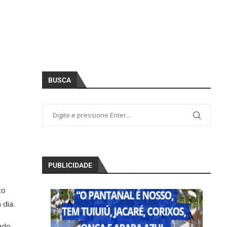
BUSCA
PUBLICIDADE
to
 dia.
ado.