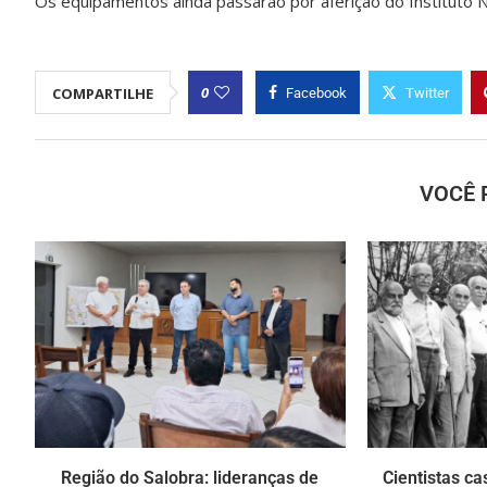
Os equipamentos ainda passarão por aferição do Instituto N
0
COMPARTILHE
Facebook
Twitter
VOCÊ 
Região do Salobra: lideranças de
Cientistas ca