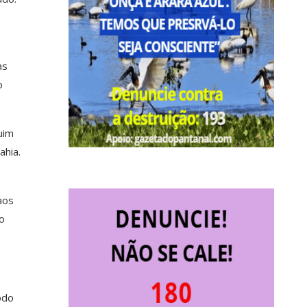
as
o
uim
ahia.
aos
o
odo