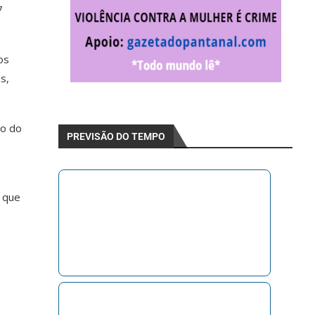
7
os
s,
go do
PREVISÃO DO TEMPO
e que