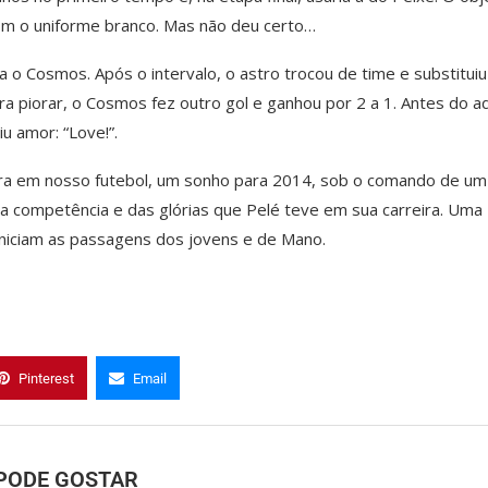
com o uniforme branco. Mas não deu certo…
 o Cosmos. Após o intervalo, o astro trocou de time e substituiu
Para piorar, o Cosmos fez outro gol e ganhou por 2 a 1. Antes do a
u amor: “Love!”.
a em nosso futebol, um sonho para 2014, sob o comando de um
 competência e das glórias que Pelé teve em sua carreira. Uma
 iniciam as passagens dos jovens e de Mano.
Pinterest
Email
PODE GOSTAR