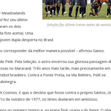
New Meadowlands
ol fez seu último
Seleção faz último treino antes do amist
aram os dois
da foto acima). Uma
jovem dupla desperta no Brasil.
ro corresponder da melhor maneira possível – afirmou Ganso.
 de Pelé. Pela Seleção, o astro encerrou sua gloriosa passagem d
essoas no Maracanã. Três anos mais tarde, mais precisamente em
ebol brasileiro. Contra a Ponte Preta, na Vila Belmiro, Pelé se
alvinegra.
rk Cosmos. E quis o destino que fosse contra o próprio Santos, c
 1o de outubro de 1977, os times duelaram em amistoso.
s no primeiro tempo e, na etapa final, usaria a do Peixe. O obj