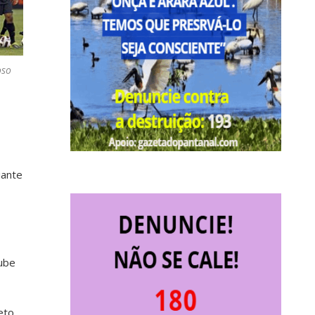
oso
iante
lube
eto,