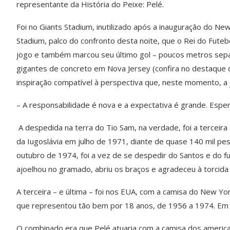
representante da História do Peixe: Pelé.
Foi no Giants Stadium, inutilizado após a inauguração do 
Stadium, palco do confronto desta noite, que o Rei do Futeb
jogo e também marcou seu último gol – poucos metros sep
gigantes de concreto em Nova Jersey (confira no destaque 
inspiração compatível à perspectiva que, neste momento, a 
– A responsabilidade é nova e a expectativa é grande. Espe
A despedida na terra do Tio Sam, na verdade, foi a terceira
da Iugoslávia em julho de 1971, diante de quase 140 mil p
outubro de 1974, foi a vez de se despedir do Santos e do fut
ajoelhou no gramado, abriu os braços e agradeceu à torcida 
A terceira – e última – foi nos EUA, com a camisa do New Yo
que representou tão bem por 18 anos, de 1956 a 1974. Em
O combinado era que Pelé atuaria com a camisa dos americano