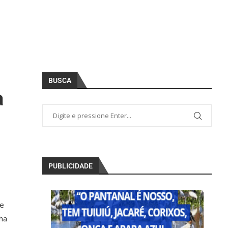
BUSCA
a
PUBLICIDADE
 e
ha