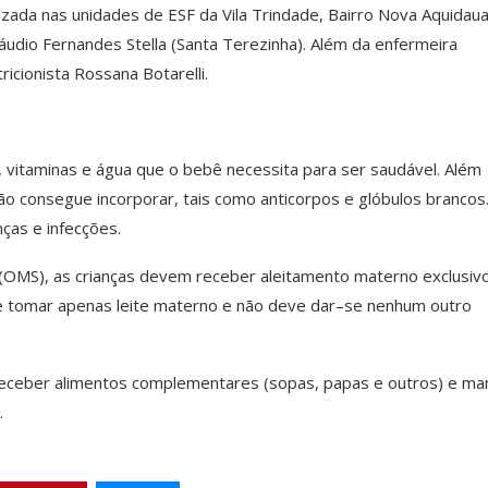
zada nas unidades de ESF da Vila Trindade, Bairro Nova Aquidau
udio Fernandes Stella (Santa Terezinha). Além da enfermeira
ricionista Rossana Botarelli.
, vitaminas e água que o bebê necessita para ser saudável. Além
o consegue incorporar, tais como anticorpos e glóbulos brancos.
ças e infecções.
OMS), as crianças devem receber aleitamento materno exclusiv
ve tomar apenas leite materno e não deve dar–se nenhum outro
 receber alimentos complementares (sopas, papas e outros) e ma
.