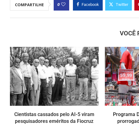
0
COMPARTILHE
Facebook
Twitter
VOCÊ 
Cientistas cassados pelo AI-5 viram
Programa De
pesquisadores eméritos da Fiocruz
prorrogad