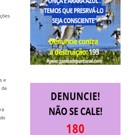
ações
s e
o da
rá
ado