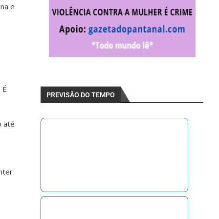
ana e
 É
PREVISÃO DO TEMPO
o até
nter